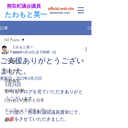
​熊取町議会議員
​たわもと英一
tawamoto.com
記事
All Posts
たわもと英一
All Posts
2023年4月24日
読了時間: 1分
ご支援ありがとうござい
ご挨拶
ました。
活動予定
更新日：
2023年4月25日
活動報告
4月24日
地域の活動
いつもブログを見ていただきありがと
うございます。
たわもとの想いと日常
インプットとアウトプット
この度の、熊取町議会議員選挙にて、
当選
をさせていただきました。
趣味