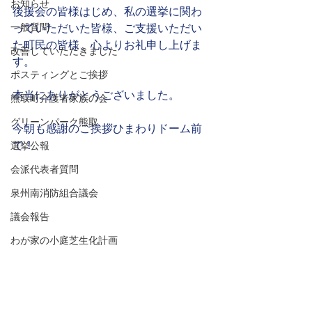
お知らせ
後援会の皆様はじめ、私の選挙に関わ
一般質問
っていただいた皆様、ご支援いただい
た町民の皆様、心よりお礼申し上げま
改善していただきました
す。
ポスティングとご挨拶
本当にありがとうございました。
熊取町介護者家族の会
グリーンパーク熊取
今朝も感謝のご挨拶ひまわりドーム前
で！
選挙公報
会派代表者質問
泉州南消防組合議会
議会報告
わが家の小庭芝生化計画