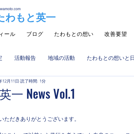
awamoto.com
​たわもと英一
ィール
ブログ
たわもとの想い
改善要望
定
活動報告
地域の活動
たわもとの想いと
3年12月11日
読了時間: 1分
趣味
お知らせ
一般質問
改善していた
 News Vol.1
熊取町介護者家族の会
グリーンパーク熊取
選
いただきありがとうございます。
消防組合議会
議会報告
わが家の小庭芝生化計