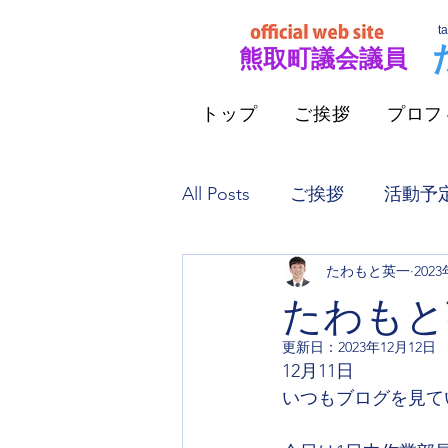
t
​熊取町議会議員
トップ
ご挨拶
プロフ
All Posts
ご挨拶
活動予
たわもと英一
202
インプットとアウトプット
たわもと英一
更新日：
2023年12月12日
ポスティングとご挨拶
12月11日
いつもブログを見て
会派代表者質問
泉州南