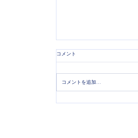
コメント
コメントを追加…
くまとり議会だより No.74
たわもと英一後援会
​〒590-0442