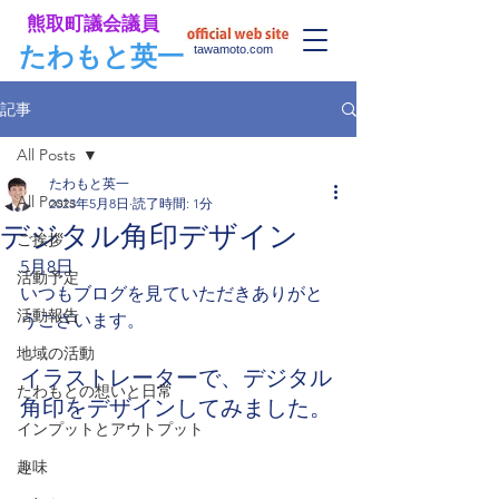
​熊取町議会議員
​たわもと英一
tawamoto.com
記事
All Posts
たわもと英一
All Posts
2023年5月8日
読了時間: 1分
デジタル角印デザイン
ご挨拶
5月8日
活動予定
いつもブログを見ていただきありがと
活動報告
うございます。
地域の活動
イラストレーターで、デジタル
たわもとの想いと日常
角印をデザインしてみました。
インプットとアウトプット
趣味