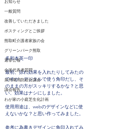
お知らせ
一般質問
改善していただきました
ポスティングとご挨拶
熊取町介護者家族の会
グリーンパーク熊取
多和本英一印
選挙公報
会派代表者質問
最初、掠れ効果を入れたりしてみたの
ですが、デジタルで使う角印だし、そ
泉州南消防組合議会
のままの方がスッキリするかな？と思
議会報告
い、効果はナシにしました。
わが家の小庭芝生化計画
使用用途は、webのデザインなどに使
えないかな？と思い作ってみました。
参考に為書きデザインに角印入れてみ