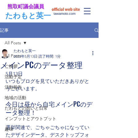
​熊取町議会議員
​たわもと英一
tawamoto.com
記事
All Posts
たわもと英一
All Posts
2023年5月13日
読了時間: 1分
メインPCのデータ整理
ご挨拶
5月13日
活動予定
いつもブログを見ていただきありがと
活動報告
うございます。
地域の活動
今日は昼から自宅メインPCのデ
たわもとの想いと日常
ータ整理！
インプットとアウトプット
選挙関連で、ごちゃごちゃになってい
趣味
たデザインデータ、デスクトップフォ