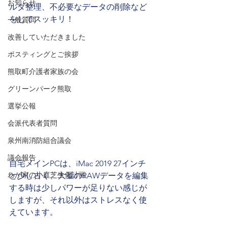
お知らせ
ルダ整理、不必要なデータの削除など
をしてスッキリ！
一般質問
改善していただきました
ポスティングとご挨拶
熊取町介護者家族の会
グリーンパーク熊取
選挙公報
会派代表者質問
泉州南消防組合議会
議会報告
自宅メインPCは、iMac 2019 27インチ
わが家の小庭芝生化計画
と少し古く、大量のRAWデータを編集
する時は少しパワーが足りない感じが
しますが、それ以外はストレスなく使
えています。