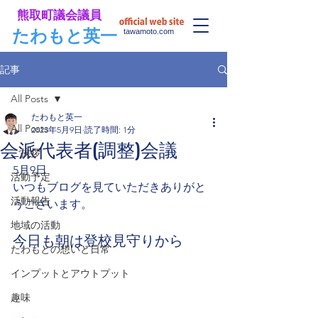
​熊取町議会議員
​たわもと英一
tawamoto.com
記事
All Posts
たわもと英一
All Posts
2023年5月9日
読了時間: 1分
会派代表者(調整)会議
ご挨拶
5月9日
活動予定
いつもブログを見ていただきありがと
活動報告
うございます。
地域の活動
今日も朝は登校見守りから
たわもとの想いと日常
インプットとアウトプット
趣味