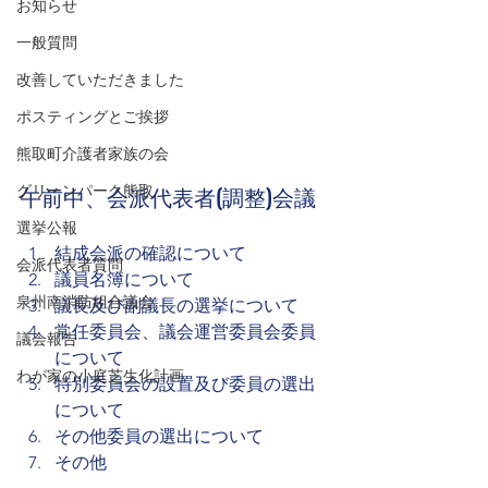
お知らせ
一般質問
改善していただきました
ポスティングとご挨拶
熊取町介護者家族の会
午前中、会派代表者(調整)会議
グリーンパーク熊取
選挙公報
結成会派の確認について
会派代表者質問
議員名簿について
泉州南消防組合議会
議長及び副議長の選挙について
常任委員会、議会運営委員会委員
議会報告
について
わが家の小庭芝生化計画
特別委員会の設置及び委員の選出
について
その他委員の選出について
その他