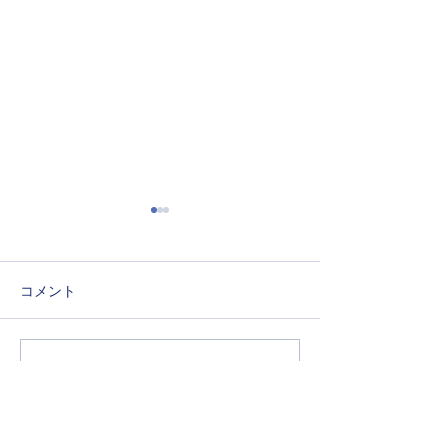
コメント
コメントを追加…
令和8年度 泉州南消防組合
令和8年6月熊取
議会行政視察
般質問 五門ふ
閉鎖について