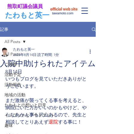
​熊取町議会議員
​たわもと英一
tawamoto.com
記事
All Posts
たわもと英一
All Posts
2023年8月14日
読了時間: 1分
入院中助けられたアイテム
ご挨拶
8月14日
活動予定
いつもブログを見ていただきありがと
活動報告
うございます。
地域の活動
まだ激痛が襲ってくる事を考えると、
たわもとの想いと日常
病院にいた方がいいのかもやけど、や
らなあかん事も沢山あるので、先生と
インプットとアウトプット
相談してとりあえず
退院
する事に！
趣味