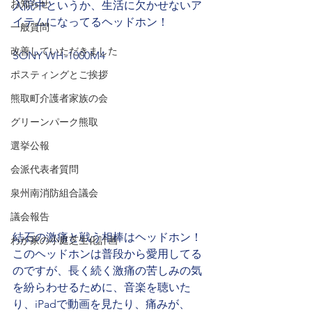
お知らせ
入院中というか、生活に欠かせないア
イテムになってるヘッドホン！
一般質問
改善していただきました
SONY WH-1000M4
ポスティングとご挨拶
熊取町介護者家族の会
グリーンパーク熊取
選挙公報
会派代表者質問
泉州南消防組合議会
議会報告
結石の激痛と戦う相棒はヘッドホン！
わが家の小庭芝生化計画
このヘッドホンは普段から愛用してる
のですが、長く続く激痛の苦しみの気
を紛らわせるために、音楽を聴いた
り、iPadで動画を見たり、痛みが、