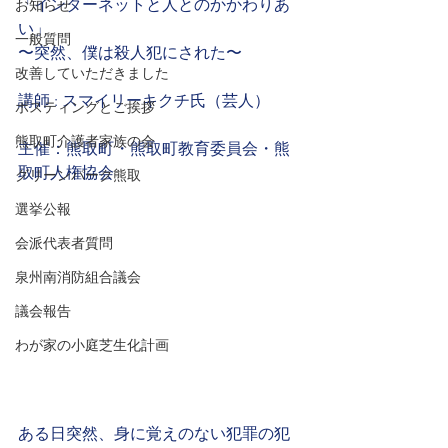
「インターネットと人とのかかわりあ
お知らせ
い」
一般質問
〜突然、僕は殺人犯にされた〜
改善していただきました
講師 : スマイリーキクチ氏（芸人）
ポスティングとご挨拶
熊取町介護者家族の会
主催：熊取町・熊取町教育委員会・熊
取町人権協会
グリーンパーク熊取
選挙公報
会派代表者質問
泉州南消防組合議会
議会報告
わが家の小庭芝生化計画
ある日突然、身に覚えのない犯罪の犯