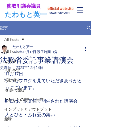
​熊取町議会議員
​たわもと英一
tawamoto.com
記事
All Posts
たわもと英一
All Posts
2023年12月17日
読了時間: 1分
法務省委託事業講演会
ご挨拶
更新日：
2023年12月18日
活動予定
11月17日
活動報告
いつもブログを見ていただきありがと
うございます。
地域の活動
たわもとの想いと日常
昨日は、煉瓦館で開催された講演会
インプットとアウトプット
人とひと・ふれ愛の集い
趣味