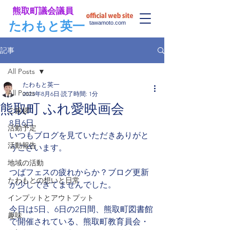
​熊取町議会議員
​たわもと英一
tawamoto.com
記事
All Posts
たわもと英一
All Posts
2023年8月6日
読了時間: 1分
熊取町 ふれ愛映画会
ご挨拶
8月6日
活動予定
いつもブログを見ていただきありがと
活動報告
うございます。
地域の活動
つばフェスの疲れからか？ブログ更新
たわもとの想いと日常
が少しできてませんでした。
インプットとアウトプット
今日は5日、6日の2日間、熊取町図書館
趣味
で開催されている、熊取町教育員会・