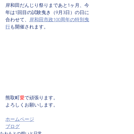
岸和田だんじり祭りまであと1ヶ月、今
年は1回目の試験曳き（9月3日）の日に
合わせて、
岸和田市政100周年の特別曳
行
も開催されます。
熊取町
愛
で頑張ります。
よろしくお願いします。
ホームページ
ブログ
たわもとの想いと日常