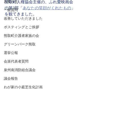
お知らせ
熊取町人権協会主催の、ふれ愛映画会
の第3部「
あなたの笑顔がくれたもの
」
一般質問
を観てきました。
改善していただきました
ポスティングとご挨拶
熊取町介護者家族の会
グリーンパーク熊取
選挙公報
会派代表者質問
泉州南消防組合議会
議会報告
わが家の小庭芝生化計画