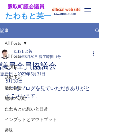
​熊取町議会議員
​たわもと英一
tawamoto.com
記事
All Posts
たわもと英一
All Posts
2023年5月30日
読了時間: 1分
議員全員協議会
ご挨拶
更新日：
2023年5月31日
活動予定
5月30日
活動報告
いつもブログを見ていただきありがと
うございます。
地域の活動
たわもとの想いと日常
インプットとアウトプット
趣味