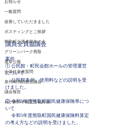
お知らせ
一般質問
改善していただきました
ポスティングとご挨拶
議員全員協議会
熊取町介護者家族の会
グリーンパーク熊取
案件
選挙公報
① 公民館・町民会館ホールの管理運営
会派代表者質問
について
　 公民館条例、使用料などの説明を受
泉州南消防組合議会
けました。
議会報告
② 令和5年度熊取町国民健康保険率につ
わが家の小庭芝生化計画
いて
     令和5年度熊取町国民健康保険料算定
の考え方などの説明を受けました。