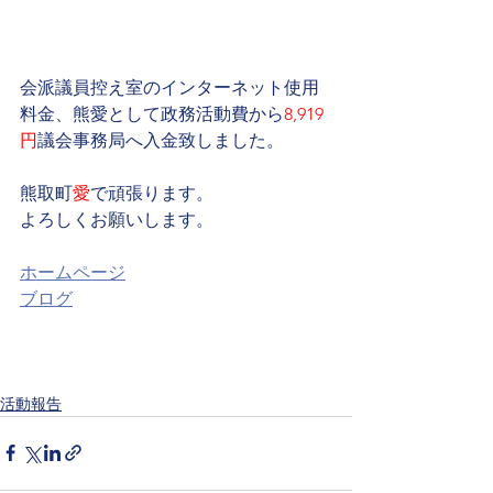
会派議員控え室のインターネット使用
料金、熊愛として政務活動費から
8,919
円
議会事務局へ入金致しました。
熊取町
愛
で頑張ります。
よろしくお願いします。
ホームページ
ブログ
活動報告