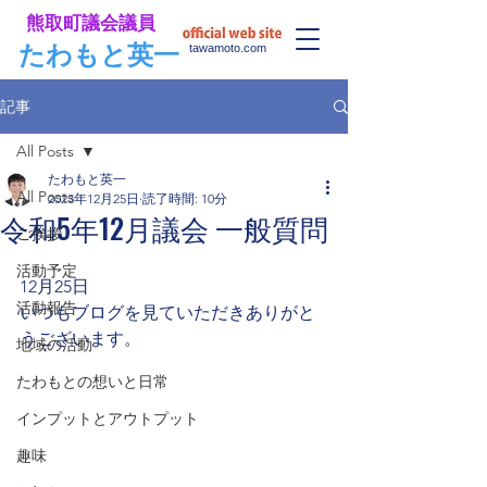
​熊取町議会議員
​たわもと英一
tawamoto.com
記事
All Posts
たわもと英一
All Posts
2023年12月25日
読了時間: 10分
令和5年12月議会 一般質問
ご挨拶
活動予定
12月25日
活動報告
いつもブログを見ていただきありがと
うございます。
地域の活動
たわもとの想いと日常
インプットとアウトプット
趣味