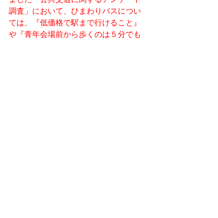
調査」において、ひまわりバスについ
ては、『低価格で駅まで行けること』
や『青年会場前から歩くのは５分でも
大変』などの理由から、駅への乗り入
れを要望する声がある一方で、『駅へ
乗り入れることで路線バスが減便・衰
退されると困る』や『青年会場前まで
で十分である』などの理由から、駅へ
の乗り入れを要望しない声もありまし
た。また、『あると利用しやすい』や
『目的地までの往復がしたい』などの
理由から、ひまわりバスの逆回り運行
を要望する声がある一方で、『時刻表
や運行が複雑になる』や『便利だが費
用がかかりすぎる、公費負担が増す』
などの理由から、逆回り運行を要望し
ない声もあるなど、様々な意見がござ
いました。ご意見につきましては、総