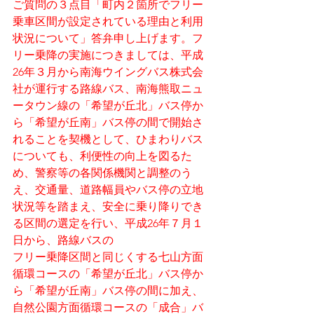
ご質問の３点目「町内２箇所でフリー
乗車区間が設定されている理由と利用
状況について」答弁申し上げます。フ
リー乗降の実施につきましては、平成
26年３月から南海ウイングバス株式会
社が運行する路線バス、南海熊取ニュ
ータウン線の「希望が丘北」バス停か
ら「希望が丘南」バス停の間で開始さ
れることを契機として、ひまわりバス
についても、利便性の向上を図るた
め、警察等の各関係機関と調整のう
え、交通量、道路幅員やバス停の立地
状況等を踏まえ、安全に乗り降りでき
る区間の選定を行い、平成26年７月１
日から、路線バスの
フリー乗降区間と同じくする七山方面
循環コースの「希望が丘北」バス停か
ら「希望が丘南」バス停の間に加え、
自然公園方面循環コースの「成合」バ