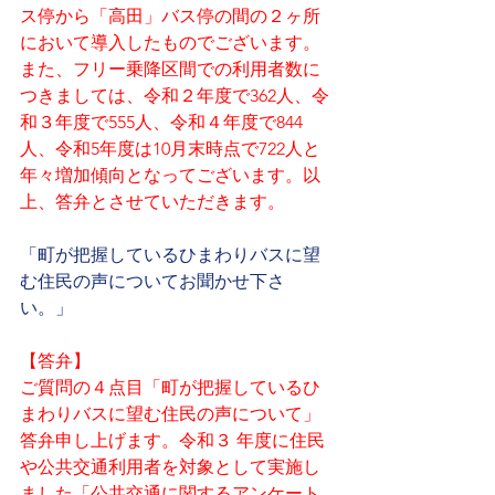
ス停から「高田」バス停の間の２ヶ所
において導入したものでございます。
また、フリー乗降区間での利用者数に
つきましては、令和２年度で362人、令
和３年度で555人、令和４年度で844
人、令和5年度は10月末時点で722人と
年々増加傾向となってございます。以
上、答弁とさせていただきます。
「町が把握しているひまわりバスに望
む住民の声についてお聞かせ下さ
い。」
【答弁】
ご質問の４点目「町が把握しているひ
まわりバスに望む住民の声について」
答弁申し上げます。令和３ 年度に住民
や公共交通利用者を対象として実施し
ました「公共交通に関するアンケート