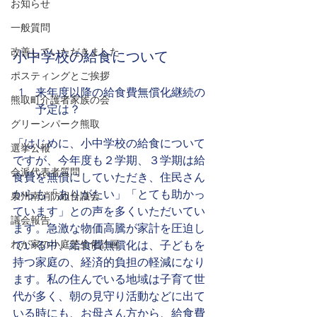
お知らせ
一般質問
小中学校の給食について
改善していただきました
ポスティングとご挨拶
来年度以降の給食費無償化継続の
熊取町介護者家族の会
予定は？
グリーンパーク熊取
「はじめに、小中学校の給食について
選挙公報
ですが、今年度も２学期、３学期は給
会派代表者質問
食費を無償にしていただき、住民さん
からも「ありがたい」「とても助かっ
泉州南消防組合議会
ています」との声を多くいただいてい
議会報告
ます。急激な物価高騰が家計を圧迫し
わが家の小庭芝生化計画
ている中、給食費無償化は、子どもを
持つ家庭の、経済的負担の軽減になり
ます。私の住んでいる地域は子育て世
代が多く、朝の見守り活動などに出て
いる時にも、お母さん方から、給食費