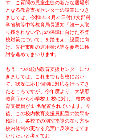
す。ご質問の児童生徒の新たな居場所
となる教育支援センターの設置につき
ましては、令和5年3 月31日付け文部科
学省初等中等教育局長通知「誰一人取
り残されない学ぶの保障に向けた不登
校対策について」を踏まえ、設置に向
け、先行市町の運用状況等を参考に検
討を進めてまいります。
もう一つの校内教育支援センターにつ
きましては、これまでも各校におい
て、状況に応じ個別に対応を行ってき
たところですが、今年度より、大阪府
教育庁から小学校１ 校に対し、校内教
育支援員が１ 名配置されています。今
後、この校内教育支援員配置の効果を
検証し、各校での別室指導の在り方や
校内体制の更なる充実に反映させてま
いりたいと考えてお