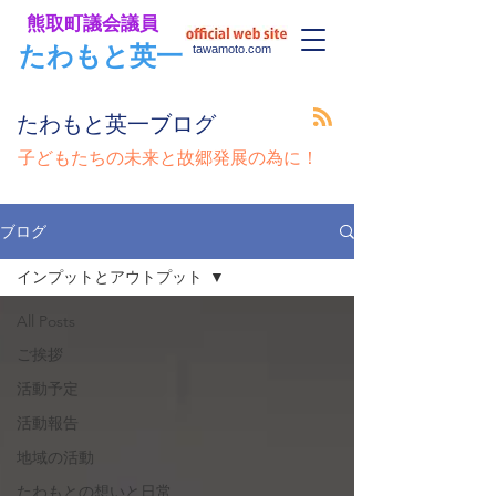
​熊取町議会議員
​たわもと英一
tawamoto.com
​たわもと英一ブログ
​子どもたちの未来と故郷発展の為に！
ブログ
インプットとアウトプット
All Posts
ご挨拶
活動予定
活動報告
地域の活動
たわもとの想いと日常