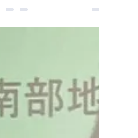
6月14日 いつもブログを見ていただきありがとうご
ざいます。 昨年に続き、エブノ泉の森ホール2階レ
セプションホールで開催された南大阪訪問看護連
盟主催「第2回南大阪訪問看護サミット」に参加さ
せていただきました。 1部 基調講演「認知症とと
もに地域で生きる」 講師 : 楊川寿男 先生 あんじゅ
ホームケアクリニック・佐野記念病院 もの忘れ外
来 日本脳神経外科学会専門医・日本認知症学会専
門医・指導医 休憩Time 認知症予防体操〜♪コグニ
サイズ 2部 交流プログラム スタッフの皆さんで、
認知症をテーマにした寸劇！ 私自身、長年高齢者
福祉の経験があり、介護福祉士・ケアマネージャ
ー・認知症ケア専門士（未更新）など専門職とし
ての資格もありますが、情報の更新をするために
今後も積極的に研修や講演会に参加したいと思い
ます。経験を活かし議員の活動テーマの１つにし
ていきたいと思っています。 今日は、しぇりーの
命日！花屋りっちゅさんでお花！ 2021年に、7歳リ
ンパ腫で旅立ったドーベルマンしぇりー！「べ
る」も「とーちゃん」もしぇりーが帰ってくるの