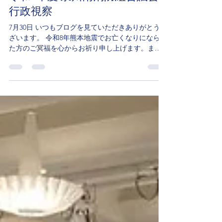
令和8年度 泉州南消防組合議会
行政視察
7月30日 いつもブログを見ていただきありがとうご
ざいます。 令和8年熊本地震でお亡くなりになられ
た方のご冥福を心からお祈り申し上げます。また
被災されたすべての皆様にお見舞い申し上げま
す。 今日は、泉州南消防組合議会の行政視察に参
加しました。 吹田市危機管理センター 「有事」に
対応する災害対策機能のワンフロア・常設化を実
現 災害対策本部会議室 テレビドラマで見るような
立派な災害対策本部会議室！ 危機管理室 災害対応
オペレーションルーム 立派な危機管理センターを
見せていただき、熊取町に災害が起こった時には
どんな形の災害対策本部になるのか？気になりま
した。 フロアが吹田市の航空写真になっていまし
た。 戻ってきて「はや」さんで昼食！もちろん自
費です。 関西エアポートオペレーションサービス
株式会社 関西エアポートにおける危機管理体制に
ついて 関西国際空港 空港消防本部！厳重なチェッ