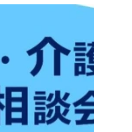
ございます。 今日は岬町「たんのわ海浜会館」で
開催の大阪府南部地区議長会議員セミナー 南部地
区議長会会長 坂原 正勝（岬町議会議長）のご挨拶
から 講演テーマ : 「住民心理とコミュニケーショ
ン」 講師 : 心理カウンセラー 田中正晃氏 流石
は、心理カウンセラーの先生で、言葉の強弱、抑
揚を上手に使われての話に聞き入りました。 心理
学者マタラッツォの実験により答えは相槌 肯定的
共感技法 繰り返し技法 言い換え技法 付加技法 住
民心理とコミュニケーション、男性・女性の心理
の違いも学ぶ事ができて、今後も傾聴、共感を大
切に活動していきたいと思います。 子どもたちの
未来と故郷発展のために！ 熊取町 愛 で頑張りま
す。 よろしくお願いします。 ホームページ ブログ
熊取町を応援したい・ふるさとを応援したい ↓↓↓
くまとりふるさと応援寄付