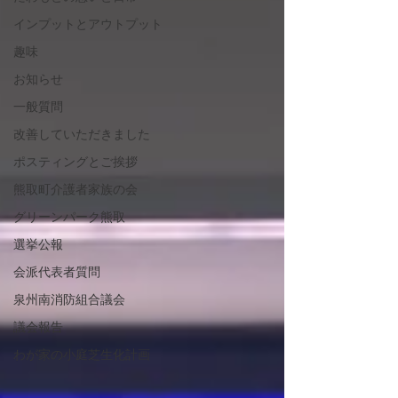
インプットとアウトプット
趣味
お知らせ
一般質問
改善していただきました
ポスティングとご挨拶
熊取町介護者家族の会
グリーンパーク熊取
選挙公報
会派代表者質問
泉州南消防組合議会
議会報告
わが家の小庭芝生化計画