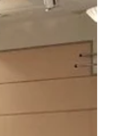
クを受けて敷地内に！ ここで40年近くぶりに偶然
同級生に声かけてもらってビックリ！同い年が頑
張ってるのを見られて嬉しい気持ちになりまし
た。 関空の後は、泉州南広域消防本部 高機