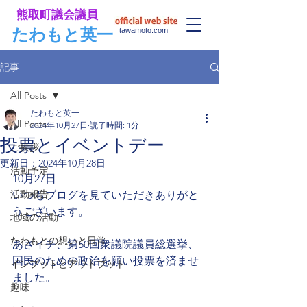
​熊取町議会議員
​たわもと英一
tawamoto.com
記事
All Posts
たわもと英一
All Posts
2024年10月27日
読了時間: 1分
投票とイベントデー
ご挨拶
更新日：
2024年10月28日
活動予定
10月27日
活動報告
いつもブログを見ていただきありがと
うございます。
地域の活動
たわもとの想いと日常
あさイチ、第50回衆議院議員総選挙、
国民のための政治を願い投票を済ませ
インプットとアウトプット
ました。
趣味