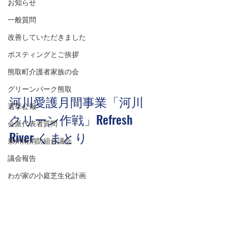
お知らせ
一般質問
改善していただきました
ポスティングとご挨拶
熊取町介護者家族の会
グリーンパーク熊取
河川愛護月間事業「河川
選挙公報
クリーン作戦」Refresh 
会派代表者質問
River くまとり
泉州南消防組合議会
議会報告
わが家の小庭芝生化計画