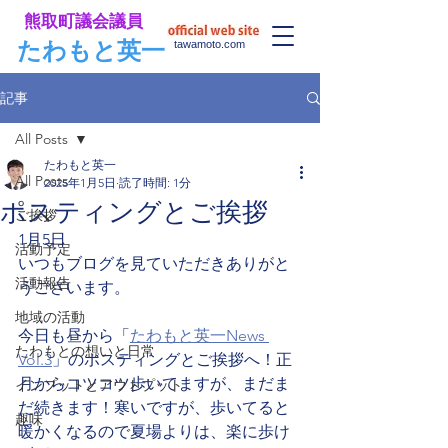
​熊取町議会議員
​たわもと英一
tawamoto.com
記事
All Posts
たわもと英一
All Posts
2025年1月5日
読了時間: 1分
ポスティングとご挨拶
ご挨拶
1月5日
活動予定
いつもブログを見ていただきありがと
活動報告
うございます。
地域の活動
今日も昼から「
たわもと英一News 
たわもとの想いと日常
Vol.3
」のポスティングとご挨拶へ！正
月からコツコツ歩いてますが、まだま
インプットとアウトプット
だ続きます！寒いですが、歩いてると
趣味
暖かくなるので夏場よりは、楽に歩け