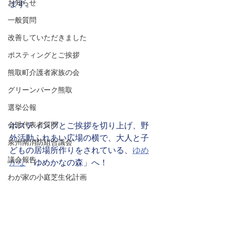
お知らせ
ます。
一般質問
改善していただきました
ポスティングとご挨拶
熊取町介護者家族の会
グリーンパーク熊取
選挙公報
会派代表者質問
ポスティングとご挨拶を切り上げ、野
外活動ふれあい広場の横で、大人と子
泉州南消防組合議会
どもの居場所作りをされている、
ゆめ
議会報告
かな
「ゆめかなの森」へ！
わが家の小庭芝生化計画