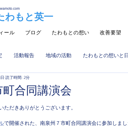
awamoto.com
​たわもと英一
ィール
ブログ
たわもとの想い
改善要望
定
活動報告
地域の活動
たわもとの想いと
3日
読了時間: 2分
趣味
お知らせ
一般質問
改善していた
市町合同講演会
熊取町介護者家族の会
グリーンパーク熊取
選
いただきありがとうございます。
ル
で開催された、南泉州７市町合同講演会に参加しまし
消防組合議会
議会報告
わが家の小庭芝生化計