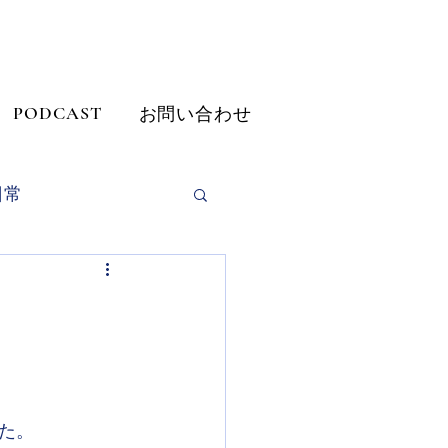
PODCAST
お問い合わせ
日常
だきました
挙公報
た。
画