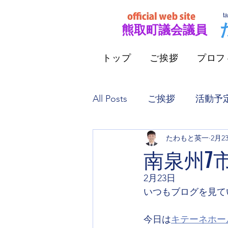
t
​熊取町議会議員
トップ
ご挨拶
プロフ
All Posts
ご挨拶
活動予
たわもと英一
2月2
インプットとアウトプット
南泉州7
2月23日
ポスティングとご挨拶
いつもブログを見て
今日は
キテーネホー
会派代表者質問
泉州南