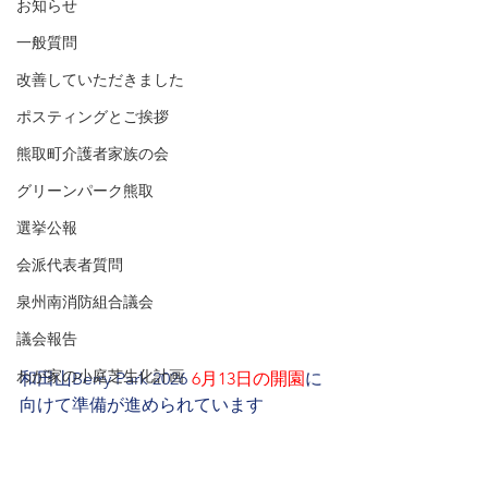
お知らせ
一般質問
改善していただきました
ポスティングとご挨拶
熊取町介護者家族の会
グリーンパーク熊取
選挙公報
会派代表者質問
泉州南消防組合議会
議会報告
わが家の小庭芝生化計画
和田山Berry Park 2026 
6月13日の開園
に
向けて準備が進められています