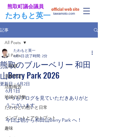
​熊取町議会議員
​たわもと英一
tawamoto.com
記事
All Posts
たわもと英一
All Posts
6月1日
読了時間: 2分
熊取のブルーベリー 和田
ご挨拶
山Berry Park 2026
活動予定
更新日：
6月2日
活動報告
6月1日
地域の活動
いつもブログを見ていただきありがと
うございます。
たわもとの想いと日常
インプットとアウトプット
今日は朝から和田山Berry Park へ！
趣味