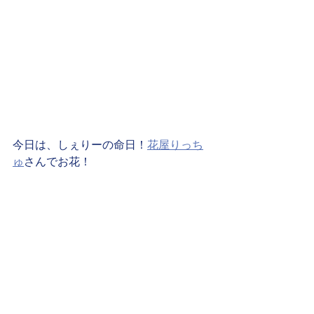
今日は、しぇりーの命日！
花屋りっち
ゅ
さんでお花！