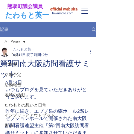
​熊取町議会議員
​たわもと英一
tawamoto.com
記事
All Posts
たわもと英一
All Posts
6月14日
読了時間: 2分
第2回南大阪訪問看護サミ
ご挨拶
ット
活動予定
6月14日
活動報告
いつもブログを見ていただきありがと
地域の活動
うございます。
たわもとの想いと日常
昨年に続き、エブノ泉の森ホール2階レ
インプットとアウトプット
セプションホールで開催された南大阪
趣味
訪問看護連盟主催「第2回南大阪訪問看
護サミット」に参加させていただきま