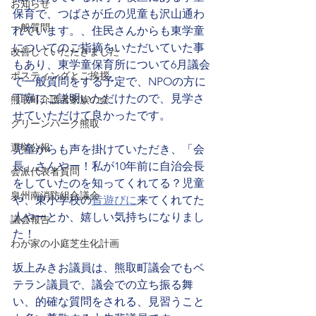
お知らせ
保育で、つばさが丘の児童も沢山通わ
一般質問
れています。、住民さんからも東学童
についてのご指摘をいただいていた事
改善していただきました
もあり、東学童保育所について6月議会
ポスティングとご挨拶
で一般質問をする予定で、NPOの方に
丁寧にご説明いただけたので、見学さ
熊取町介護者家族の会
せていただけて良かったです。
グリーンパーク熊取
選挙公報
児童からも声を掛けていただき、「会
長」さんやー！私が10年前に自治会長
会派代表者質問
をしていたのを知ってくれてる？児童
泉州南消防組合議会
や、東小学校の
昔遊びに
来てくれてた
人やーとか、嬉しい気持ちになりまし
議会報告
た！
わが家の小庭芝生化計画
坂上みきお議員は、熊取町議会でもベ
テラン議員で、議会での立ち振る舞
い、的確な質問をされる、見習うこと