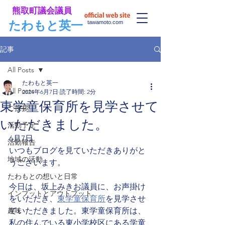
​熊取町議会議員
​たわもと英一
tawamoto.com
記事
All Posts
たわもと英一
All Posts
2024年6月7日
読了時間: 2分
東学童保育所を見学させて
ご挨拶
いただきました。
活動予定
6月7日
活動報告
いつもブログを見ていただきありがと
地域の活動
うございます。
たわもとの想いと日常
今日は、坂上みきお議員に、お声掛け
インプットとアウトプット
をいただき、
東学童保育所
を見学させ
趣味
ていただきました。東学童保育所は、
私の住んでいる東小学校区にある学童