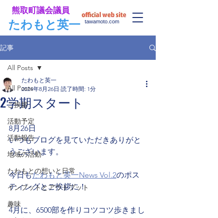
​熊取町議会議員
​たわもと英一
tawamoto.com
記事
All Posts
たわもと英一
All Posts
2024年8月26日
読了時間: 1分
2学期スタート
ご挨拶
活動予定
8月26日
活動報告
いつもブログを見ていただきありがと
うございます。
地域の活動
たわもとの想いと日常
今日も
たわもと英一News Vol.2
のポス
ティングとご挨拶に！
インプットとアウトプット
趣味
4月に、6500部を作りコツコツ歩きまし