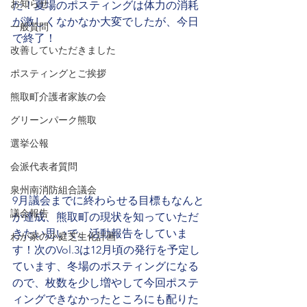
お知らせ
た！夏場のポスティングは体力の消耗
が激しくなかなか大変でしたが、今日
一般質問
で終了！
改善していただきました
ポスティングとご挨拶
熊取町介護者家族の会
グリーンパーク熊取
選挙公報
会派代表者質問
泉州南消防組合議会
9月議会までに終わらせる目標もなんと
議会報告
か達成、熊取町の現状を知っていただ
きたい思いで、活動報告をしていま
わが家の小庭芝生化計画
す！次のVol.3は12月頃の発行を予定し
ています、冬場のポスティングになる
ので、枚数を少し増やして今回ポステ
ィングできなかったところにも配りた