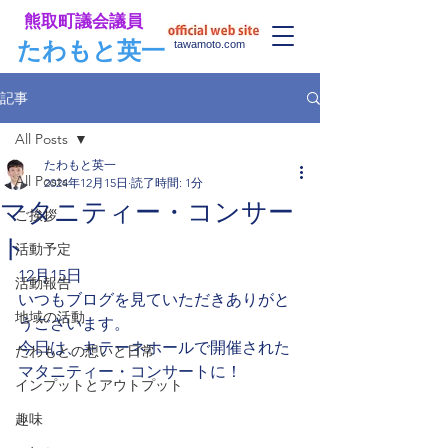
​熊取町議会議員
​たわもと英一
tawamoto.com
記事
All Posts
たわもと英一
All Posts
2024年12月15日
読了時間: 1分
マタニティー・コンサー
ご挨拶
ト
活動予定
12月15日
活動報告
いつもブログを見ていただきありがと
地域の活動
うございます。
今日は、キテーネホールで開催された
たわもとの想いと日常
マタニティー・コンサートに！
インプットとアウトプット
趣味