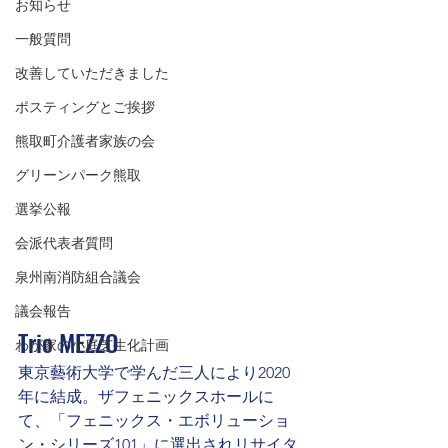
お知らせ
一般質問
改善していただきました
ポスティングとご挨拶
熊取町介護者家族の会
グリーンパーク熊取
選挙公報
会派代表者質問
泉州南消防組合議会
議会報告
Trio MEZZO
わが家の小庭芝生化計画
東京藝術大学で学んだ三人により2020
年に結成。ザフェニックスホールに
て、「フェニックス・エボリューショ
ン・シリーズ101」に選出されリサイタ