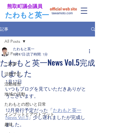
​熊取町議会議員
​たわもと英一
tawamoto.com
記事
All Posts
たわもと英一
All Posts
1月17日
読了時間: 1分
たわもと英一News Vol.5完成
ご挨拶
しました
活動予定
1月17日
活動報告
いつもブログを見ていただきありがと
地域の活動
うございます。
たわもとの想いと日常
12月発行予定だった「
たわもと英一
インプットとアウトプット
News Vol.5
」少し遅れましたが完成し
趣味
ました。