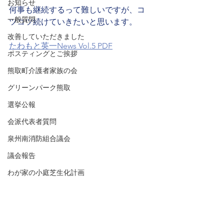
お知らせ
何事も継続するって難しいですが、コ
一般質問
ツコツ続けていきたいと思います。
改善していただきました
たわもと英一News Vol.5 PDF
ポスティングとご挨拶
熊取町介護者家族の会
グリーンパーク熊取
選挙公報
会派代表者質問
泉州南消防組合議会
議会報告
わが家の小庭芝生化計画